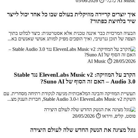
AI Music כלכלי
⏱️ 05/06/2026
איך יוצרים קריירה מוזיקלית בעולם שבו כל אחד יכול לייצר
שיר בלחיצת כפתור?
הבעיה המרכזית כבר איננה טכנית אלא אסטרטגית: כיצד לבלוט בתוך
הצפה של תוכן גנרטיבי, ואיך הופכים מפיק למותג אנושי שאנשים בא...
AI Music
⏱️ 28/05/2026
הקרב על המוזיקה: ElevenLabs Music v2 נגד Stable
Audio 3.0 – האם זה הסוף של Suno AI?
תעשיית המוזיקה והבינה המלאכותית מגיעה לנקודת רתיחה מסחרית. עם
השקת ElevenLabs Music v2 ו-Stable Audio 3.0, חברות הענק מצ...
פוסט, קליפ, ווידאו
⏱️ 20/05/2026
גוגל מציגה את הנשק החדש שלה לעולם היצירה