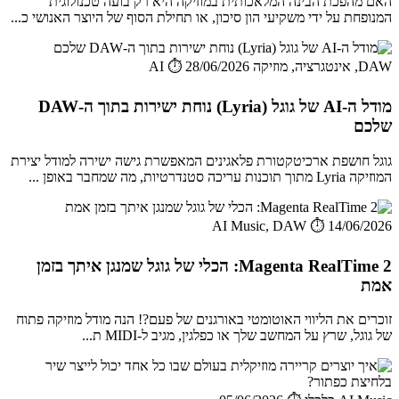
האם מהפכת הבינה המלאכותית במוזיקה היא רק בועה טכנולוגית
המנופחת על ידי משקיעי הון סיכון, או תחילת הסוף של היוצר האנושי כ...
DAW, אינטגרציה, מוזיקה AI
⏱️ 28/06/2026
מודל ה-AI של גוגל (Lyria) נוחת ישירות בתוך ה-DAW
שלכם
גוגל חושפת ארכיטקטורת פלאגינים המאפשרת גישה ישירה למודל יצירת
המוזיקה Lyria מתוך תוכנות עריכה סטנדרטיות, מה שמחבר באופן ...
AI Music, DAW
⏱️ 14/06/2026
Magenta RealTime 2: הכלי של גוגל שמנגן איתך בזמן
אמת
זוכרים את הליווי האוטומטי באורגנים של פעם?! הנה מודל מוזיקה פתוח
של גוגל, שרץ על המחשב שלך או כפלגין, מגיב ל-MIDI ת...