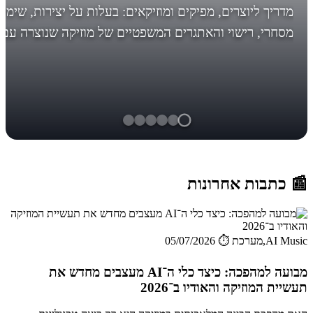
מדריך ליוצרים, מפיקים ומוזיקאים: בעלות על יצירות, שימו
מסחרי, רישוי והאתגרים המשפטיים של מוזיקה שנוצרה עם
AI. לפני מה אתם עומדים, לפני שיהיה מאוחר! *עדכון חשו
בסוף... הבינ...
📰 כתבות אחרונות
AI Music,מערכת
⏱️ 05/07/2026
מבועה למהפכה: כיצד כלי ה־AI מעצבים מחדש את
תעשיית המוזיקה והאודיו ב־2026