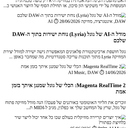
האם מהפכת הבינה המלאכותית במוזיקה היא רק בועה טכנולוגית
המנופחת על ידי משקיעי הון סיכון, או תחילת הסוף של היוצר האנושי כ...
DAW, אינטגרציה, מוזיקה AI
⏱️ 28/06/2026
מודל ה-AI של גוגל (Lyria) נוחת ישירות בתוך ה-DAW
שלכם
גוגל חושפת ארכיטקטורת פלאגינים המאפשרת גישה ישירה למודל יצירת
המוזיקה Lyria מתוך תוכנות עריכה סטנדרטיות, מה שמחבר באופן ...
AI Music, DAW
⏱️ 14/06/2026
Magenta RealTime 2: הכלי של גוגל שמנגן איתך בזמן
אמת
זוכרים את הליווי האוטומטי באורגנים של פעם?! הנה מודל מוזיקה פתוח
של גוגל, שרץ על המחשב שלך או כפלגין, מגיב ל-MIDI ת...