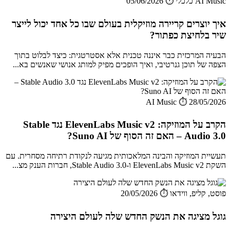
AI Music כלכלי
⏱️ 05/06/2026
איך יוצרים קריירה מוזיקלית בעולם שבו כל אחד יכול לייצר
שיר בלחיצת כפתור?
הבעיה המרכזית כבר איננה טכנית אלא אסטרטגית: כיצד לבלוט בתוך
הצפה של תוכן גנרטיבי, ואיך הופכים מפיק למותג אנושי שאנשים בא...
AI Music
⏱️ 28/05/2026
הקרב על המוזיקה: ElevenLabs Music v2 נגד Stable
Audio 3.0 – האם זה הסוף של Suno AI?
תעשיית המוזיקה והבינה המלאכותית מגיעה לנקודת רתיחה מסחרית. עם
השקת ElevenLabs Music v2 ו-Stable Audio 3.0, חברות הענק מצ...
פוסט, קליפ, ווידאו
⏱️ 20/05/2026
גוגל מציגה את הנשק החדש שלה לעולם היצירה