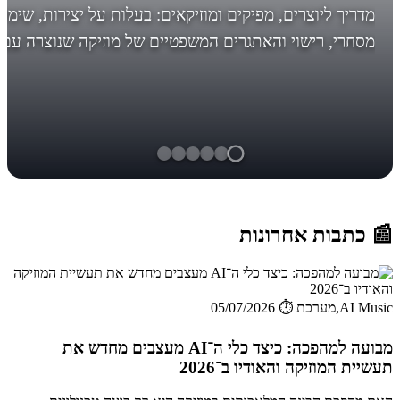
מדריך ליוצרים, מפיקים ומוזיקאים: בעלות על יצירות, שימו
מסחרי, רישוי והאתגרים המשפטיים של מוזיקה שנוצרה עם
AI. לפני מה אתם עומדים, לפני שיהיה מאוחר! *עדכון חשו
בסוף... הבינ...
📰 כתבות אחרונות
AI Music,מערכת
⏱️ 05/07/2026
מבועה למהפכה: כיצד כלי ה־AI מעצבים מחדש את
תעשיית המוזיקה והאודיו ב־2026