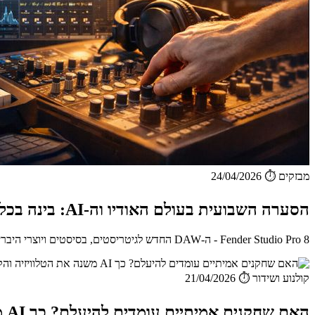
מבזקים
⏱️ 24/04/2026
הסערה השבועית בעולם האודיו וה-AI: בינה בכל ערוץ, אודיו מרחבי במיקס, פוש לגיטריסטים ומיקרופונים חדשים
Fender Studio Pro 8 - ה-DAW החדש לגיטריסטים, בסיסטים ויוצרי היבריד Fender לוקחת את מנוע Studio One המוכר ו...
קולנוע ושידור
⏱️ 21/04/2026
האם שחקנים אמיתיים עומדים להיעלם? כך AI משנה את הטלוויזיה והקולנוע מבפנים