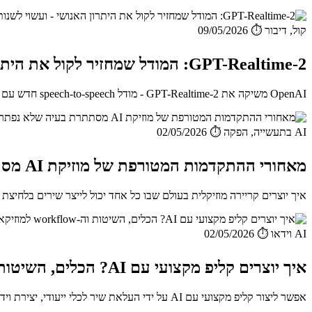
קול, דיבור
⏱️ 09/05/2026
GPT-Realtime-2: המודל שמחזיר לקול את היתרון האנושי - ועשוי לשנות את עולם האודיו
OpenAI משיקה את GPT-Realtime-2 - מודל speech-to-speech חדש עם שיהוי נמוך במיוחד, שיחה טבעית, הבנת הקשר בזמן א...
AI בתעשייה, הפקה
⏱️ 02/05/2026
מאחורי ההתקדמות המטורפת של מוזיקת AI מסתתרת בעיה שלא נפתרה
איך יוצרים קריירה מוזיקלית בעולם שבו כל אחד יכול לייצר שירים בלחיצת כפתור?
AI וידאו
⏱️ 02/05/2026
איך יוצרים קליפ מקצועי עם AI? הכלים, השיטות וה-workflow למוזיקאים
אפשר ליצור קליפ מקצועי עם AI על ידי העלאת שיר לכלי ייעודי, יצירת וידאו מסונכרן לאודיו, ולאחר מכן ביצוע עריכה מש...