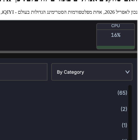
נכון לאפריל 2026, אחת מפלטפורמות הסטרימינג הגדולות בעולם - iQIYI, המתחרה הסינית של נטפליקס - נמצאת בעיצומו של...