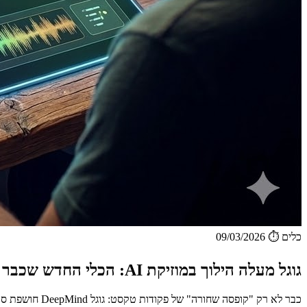
כלים
⏱️ 09/03/2026
גוגל מעלה הילוך במוזיקת AI: הכלי החדש שכבר מתחיל להרגיש כמו אולפן אמיתי
כבר לא רק "קופסה שחורה" של פקודות טקסט: גוגל DeepMind חושפת סביבת עבודה שתוכננה בשיתוף מפיקי-על, ומ...