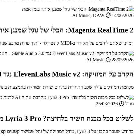
AI Music, DAW
⏱️ 14/06/2026
Magenta RealTime 2: הכלי של גוגל שמנגן איתך בזמן אמת
דמיינו שאתם לוחצים על אקורד ב-MIDI קונטרולר - ותוך פחות מרבע שניה מתנגן מאחוריכם אנסמבל שלם שעוקב אחרי ההרמונ...
AI Music
⏱️ 28/05/2026
הקרב על המוזיקה: ElevenLabs Music v2 נגד Stable Audio 3.0 – האם זה הסוף של Suno AI?
מלחמת המודלים עולה שלב התחרות בתחום יצירת המוזיקה באמצעות בינה מלאכותית (Generative AI Music) אי
מודל
⏱️ 25/03/2026
לשלוט בכל מבנה השיר בלחיצה? Lyria 3 Pro מקרבת את ה-AI לרמת מפיק אנושי
בחודש שעבר כתבנו על Lyria 3, מודל המוזיקה של גוגל שמייצר קטעים קצרים בני כשלושים שניות כדי להצית רעיון מוזיקלי ול...