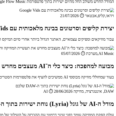
המודל החדש משולב החל מהיום ישירות בתוך פלטפורמת Google Flow Music. ההכרזה הדרמטית הזו מסמנת את מה שנראה כסוף עיד...
וידאו,קליפ,אבטאר
⏱️ 21/07/2026
יצירת קליפים וסרטונים בבינה מלאכותית עם Google Vids
עבור מוזיקאים ומפיקים עצמאיים, האתגר הגדול ביותר אחרי סיום המיקס 
AI Music,מערכת
⏱️ 05/07/2026
מבועה למהפכה: כיצד כלי ה־AI מעצבים מחדש את תעשיית המוזיקה והאודיו ב־2026
בעוד שמחוללי מוזיקה מבוססי AI ממשיכים להציף את פלטפורמות הסטרימינג במיליוני שירים, התעשייה המקצועית עשתה בחוד...
DAW, אינטגרציה, מוזיקה AI
⏱️ 28/06/2026
מודל ה-AI של גוגל (Lyria) נוחת ישירות בתוך ה-DAW שלכם
עולם הפקת המוזיקה עומד בפני שינוי דרמטי עם ההכרזה על השילוב של מודל Lyria מבית Google DeepMind כפלאגין בפורמטי