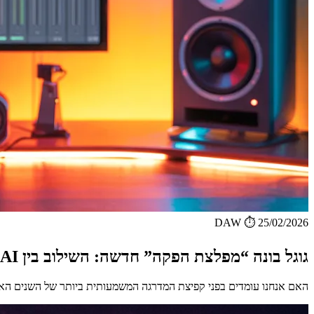
DAW
⏱️ 25/02/2026
גוגל בונה “מפלצת הפקה” חדשה: השילוב בין ProducerAI ל-Lyria 3 מעורר רעש בתעשייה +מדריך
האם אנחנו עומדים בפני קפיצת המדרגה המשמעותית ביותר של השנים האחרו