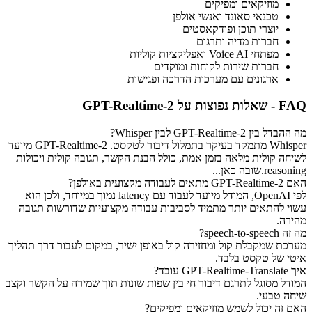
מוזיקאים ומפיקים
טכנאי סאונד ואנשי אולפן
יוצרי תוכן ופודקאסטים
חברות מדיה ותרגום
מפתחי Voice AI ואפליקציות קוליות
חברות שירות לקוחות ומוקדים
ארגונים עם מערכות הדרכה ופגישות
FAQ - שאלות נפוצות על GPT-Realtime-2
מה ההבדל בין GPT-Realtime-2 לבין Whisper?
Whisper מתמקד בעיקר בתמלול דיבור לטקסט. GPT-Realtime-2 מיועד
לשיחה קולית מלאה בזמן אמת, כולל הבנת הקשר, תגובה קולית ויכולות
reasoning.שובה כאן...
האם GPT-Realtime-2 מתאים לעבודה מקצועית באולפן?
לפי OpenAI, המודל מיועד לעבוד עם latency נמוך במיוחד, ולכן הוא
עשוי להתאים יותר מתמיד לסביבות עבודה מקצועיות שדורשות תגובה
מהירה.
מה זה speech-to-speech?
מערכת שמקבלת קול ומחזירה קול באופן ישיר, במקום לעבור דרך תהליך
איטי של טקסט בלבד.
איך GPT-Realtime-Translate עובד?
המודל מסוגל לתרגם דיבור חי בין שפות שונות תוך שמירה על הקשר וקצב
שיחה טבעי.
האם זה יכול לשמש מוזיקאים ומפיקים?