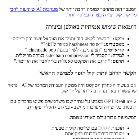
המעבר הזה מתחבר למגמה רחבה יותר של
מערכות AI שיודעות להבין
מוזיקה, קול ויצירה בצורה עמוקה יותר
.
דוגמאות שימוש אמיתיות באולפן וביצירה
מיקס:
“תקשיב לקטע הזה ותגיד אם הווקאל יושב נכון במיקס.”
מאסטרינג:
“יש פה harshness באזור 4kHz?”
קריאייטיב:
“תציע מבנה לשיר בסגנון cinematic pop.”
למידה:
“תסביר לי sidechain compression בצורה מוזיקלית.”
תרגום:
“תרגם את הטקסט לאנגלית בלי לאבד את הזרימה.”
הקשר הרחב יותר: קול הופך לממשק הראשי
אם בעשור האחרון הטקסט היה ממשק העבודה המרכזי של AI - נראה
שהעשור הבא יונע הרבה יותר על ידי קול.
GPT-Realtime-2 מצביע על עתיד שבו משתמשים פשוט מדברים עם
תוכנות, כלי יצירה ומערכות מחשב - במקום להקליד פקודות.
המשמעות עבור עולם האודיו עצומה:
תוכנות
DAW
עם שליטה קולית טבעית
מערכות דיבוב ותרגום בזמן אמת