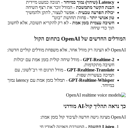
Latency (שיהוי) נמוך במיוחד
- תגובה כמעט מיידית
הבנת הקשר מתמשכת
- המודל זוכר את רצף השיחה
יכולת הפרעה טבעית
- אפשר לעצור, לתקן ולהמשיך
טון אנושי יותר
- פחות תחושת “בוט”
חשיבה עצמית בזמן אמת
- לא רק להקריא תשובה, אלא לחשוב
תוך כדי שיחה
המודלים החדשים של OpenAI בתחום הקול
OpenAI לא הציגה רק מודל אחד, אלא משפחת מודלים קוליים חדשה:
GPT-Realtime-2
- מודל שיחה קולית בזמן אמת עם יכולות
חשיבה מתקדמות.
GPT-Realtime-Translate
- מודל תרגום חי רב־לשוני, עם
תמיכה בעשרות שפות.
GPT-Realtime-Whisper
- תמלול בזמן אמת עם latency נמוך
במיוחד.
כך נראה תהליך קול-AI מודרני
OpenAI מציגה גישה חדשה לעיבוד קול בזמן אמת:
Listen הקשבה
- המערכת מאזינה לאודיו חי