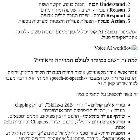
Understand הבנה
- הבנת כוונה, הקשר ושפה
Reason
הפנמה - חשיבה, שליפה וניתוח מידע
Respond
תגובה - יצירת תגובה קולית טבעית
Action פעולה
- הפעלת פעולות חיצוניות ומערכות נוספות
המשמעות בפועל: AI קולי יכול להפוך ממנוע תגובות פשוט - לסוכן
אינטראקטיבי פעיל.
למה זה חשוב במיוחד לעולם המוזיקה והאודיו?
עבור אנשי אודיו מקצועיים, איכות חוויית העבודה תלויה בתזמון, זרימה
ותגובה מיידית. לכן המעבר ל-speech-to-speech אמיתי הוא הרבה מעבר
לעוד שדרוג קטן ב-AI.
זה עשוי להשפיע על תחומים כמו:
עוזרי אולפן קוליים
- “תוריד 2dB ב-3kHz”, “בדוק clipping
בערוץ 5”, “תן לי קומפרסיה יותר אגרסיבית”.
שיתוף פעולה בינלאומי
- תרגום חי בין מפיקים, אמנים וטכנאים.
פודקאסטים ותוכן
- תמלול, סיכום, יצירת Chapters וכתוביות בזמן
אמת.
הופעות חיות
- עוזר טכני קולי לניהול סאונדצ’ק, רשימות ותקלות.
אימון ווקאלי
- פידבק שיחתי על אינטונציה, דיקציה וביצוע.