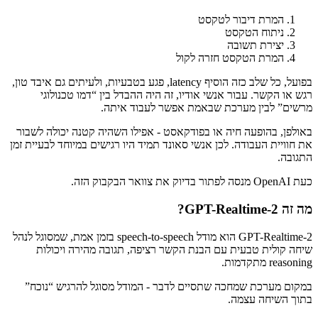
המרת דיבור לטקסט
ניתוח הטקסט
יצירת תשובה
המרת הטקסט חזרה לקול
בפועל, כל שלב כזה הוסיף latency, פגע בטבעיות, ולעיתים גם איבד טון,
רגש או הקשר. עבור אנשי אודיו, זה היה ההבדל בין “דמו טכנולוגי
מרשים” לבין מערכת שבאמת אפשר לעבוד איתה.
באולפן, בהופעה חיה או בפודקאסט - אפילו השהיה קטנה יכולה לשבור
את חוויית העבודה. לכן אנשי סאונד תמיד היו רגישים במיוחד לבעיית זמן
התגובה.
כעת OpenAI מנסה לפתור בדיוק את צוואר הבקבוק הזה.
מה זה GPT-Realtime-2?
GPT-Realtime-2 הוא מודל speech-to-speech בזמן אמת, שמסוגל לנהל
שיחה קולית טבעית עם הבנת הקשר רציפה, תגובה מהירה ויכולות
reasoning מתקדמות.
במקום מערכת שמחכה שתסיים לדבר - המודל מסוגל להרגיש “נוכח”
בתוך השיחה עצמה.