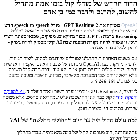
הדור החדש של מודלי קול בזמן אמת מתחיל
לחשוב, לתרגם ולדבר כמו בן אדם
OpenAI
משיקה את GPT-Realtime-2 - מודל speech-to-speech חדש
עם שיהוי נמוך במיוחד, שיחה טבעית, הבנת הקשר בזמן אמת ויכולות
Reasoning ברמת GPT-5. עבור מוזיקאים, מפיקים, טכנאי סאונד ויוצרי
תוכן, זו עשויה להיות נקודת המפנה שבה AI קולי מפסיק להיות גימיק -
והופך לכלי עבודה אמיתי.
אם בשנים האחרונות התרגלנו למודלים שיודעים לכתוב, ליצור תמונות
ולהפיק מוזיקה, כעת OpenAI מכוונת אל שכבת האינטראקציה האנושית
עצמה: שיחה קולית טבעית בזמן אמת. לא עוד “דבר-חכה-קבל תשובה”,
אלא דיאלוג זורם שבו המערכת מקשיבה, מבינה, חושבת ומגיבה כמעט
בלי שנרגיש את ההשהיה.
למעשה, GPT-Realtime-2 מסמן מעבר חשוב מאוד בעולם ה-
AI למוזיקה
והפקת אודיו
: קול כבר אינו רק שכבת פלט שמקריאה טקסט, אלא ממשק
עבודה מרכזי שיכול להשתלב באולפן, בהופעות, בפודקאסטים, במערכות
שירות, בתרגום חי וביצירת תוכן.
למה עולם הקול היה עד היום “החוליה החלשה” של AI?
עד לאחרונה, רוב מערכות הקול של בינה מלאכותית עבדו בתהליך
מסורבל יחסית: