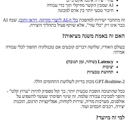
עוזרי יצירה אינטראקטיביים
AI שמבין הקשר מוזיקלי תוך כדי עבודה
חיבור טבעי יותר בין אדם למכונה
זה מתחבר ישירות למהפכת
כלי ה-AI ליוצרי מוזיקה, וידאו ותוכן
, שבה AI
כבר אינו רק “כלי עזר”, אלא שותף פעיל בתהליך היצירה.
האם זה באמת משנה מציאות?
בעולם האודיו, שלושה דברים קובעים אם טכנולוגיה תהפוך לכלי עבודה
אמיתי:
Latency (שיהוי, זמן תגובה)
יציבות
תחושת טבעיות
GPT-Realtime-2 מכוון בדיוק לשלושת התחומים הללו.
ככל שהתגובה הופכת טבעית יותר, כך קול מפסיק להיות “ערוץ קלט” -
והופך לסביבת עבודה שלמה. זה שינוי תפיסתי שעשוי להשפיע על
אולפנים, מערכות מדיה, שירות לקוחות, אפליקציות תרגום, תוכנות
יצירה, רכבים חכמים ועוד.
למי זה מיועד?