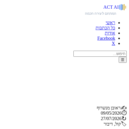
ACT
AI
המתחם ליצירה חכמה
ראשי
כל הכתבות
אודות
Facebook
X
☰
GPT-Realtime-2: המודל
שמחזיר לקול את היתרון האנושי
- ועשוי לשנות את עולם האודיו
✍️
ראובן מנשרוף
⏱️
09/05/2026
↻
27/07/2026
🏷️
קול, דיבור