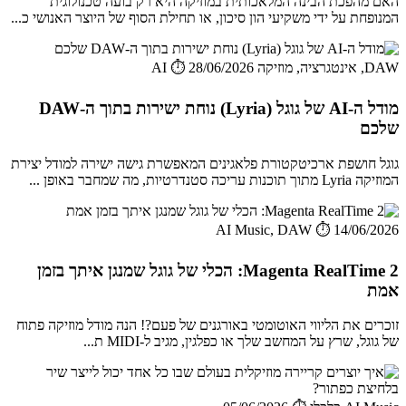
האם מהפכת הבינה המלאכותית במוזיקה היא רק בועה טכנולוגית
המנופחת על ידי משקיעי הון סיכון, או תחילת הסוף של היוצר האנושי כ...
DAW, אינטגרציה, מוזיקה AI
⏱️ 28/06/2026
מודל ה-AI של גוגל (Lyria) נוחת ישירות בתוך ה-DAW
שלכם
גוגל חושפת ארכיטקטורת פלאגינים המאפשרת גישה ישירה למודל יצירת
המוזיקה Lyria מתוך תוכנות עריכה סטנדרטיות, מה שמחבר באופן ...
AI Music, DAW
⏱️ 14/06/2026
Magenta RealTime 2: הכלי של גוגל שמנגן איתך בזמן
אמת
זוכרים את הליווי האוטומטי באורגנים של פעם?! הנה מודל מוזיקה פתוח
של גוגל, שרץ על המחשב שלך או כפלגין, מגיב ל-MIDI ת...