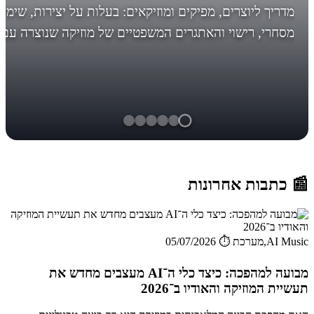
מדריך ליוצרים, מפיקים ומוזיקאים: בעלות על יצירות, שימו
מסחרי, רישוי והאתגרים המשפטיים של מוזיקה שנוצרה עם
AI. לפני מה אתם עומדים, לפני שיהיה מאוחר! *עדכון חשו
בסוף... הבינ...
📰 כתבות אחרונות
AI Music,מערכת
⏱️ 05/07/2026
מבועה למהפכה: כיצד כלי ה־AI מעצבים מחדש את
תעשיית המוזיקה והאודיו ב־2026