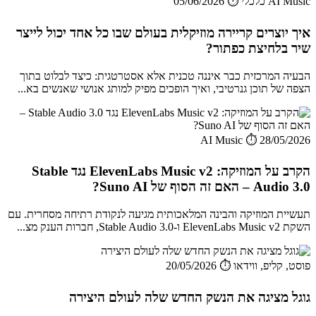
AI Music כלכלי
⏱️ 05/06/2026
איך יוצרים קריירה מוזיקלית בעולם שבו כל אחד יכול לייצר
שיר בלחיצת כפתור?
הבעיה המרכזית כבר איננה טכנית אלא אסטרטגית: כיצד לבלוט בתוך
הצפה של תוכן גנרטיבי, ואיך הופכים מפיק למותג אנושי שאנשים בא...
AI Music
⏱️ 28/05/2026
הקרב על המוזיקה: ElevenLabs Music v2 נגד Stable
Audio 3.0 – האם זה הסוף של Suno AI?
תעשיית המוזיקה והבינה המלאכותית מגיעה לנקודת רתיחה מסחרית. עם
השקת ElevenLabs Music v2 ו-Stable Audio 3.0, חברות הענק מצ...
פוסט, קליפ, ווידאו
⏱️ 20/05/2026
גוגל מציגה את הנשק החדש שלה לעולם היצירה