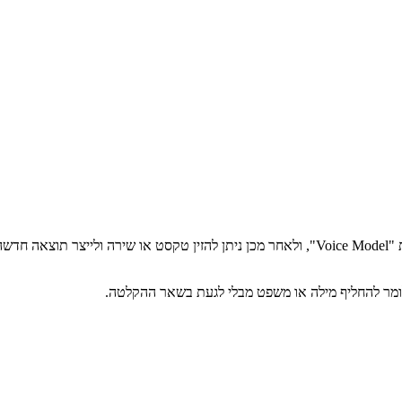
התהליך פשוט יחסית: מקליטים או מעלים דגימת קול נקייה, המערכת יוצרת "Voice Model", ולאחר 