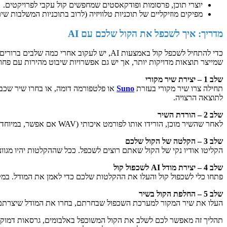
יוצרי תוכן, פרסומות ופודקאסטים שמחפשים קול עקבי לפרויקטים.
מפיקים מוזיקליים של תוכניות טלוויזיה (לרוב בתוכניות המשלבות שי
מדריך: איך לשכפל את הקול שלכם עם AI
שמייצר תוצאות מדויקות יותר, אך יש גם אפשרויות שיבוט מהירות עם פחות 
שלב 1 – יצירת שיר מקורי
תחילה צרו שיר מקורי בעזרת
Suno
לתוצאה הרצויה.
שלב 2 – הורדת השיר
לאחר שהשיר מוכן, הורידו אותו לפורמט איכותי (WAV אם אפשר, במיוחד אם אתם משתמשים בתכונות רישוי ותצורה מקצועיות) - קובץ באיכות גבוהה מסייע בהפקת מודל קול מדויק יותר בשלב הבא.
שלב 3 – הקלטה של הקול שלכם
הקליטו אודיו נקי של הקול שאתם רוצים לשכפל. ככל שההקלטות יהיו מגוונו
שלב 4 – יצירת מודל AI לשכפול קול
פתחו כלי לשכפול קול והעלו את ההקלטות שלכם כדי לאמן את המודל. במקרי
שלב 5 – החלפת הקול בשיר
העלו את שיר המקור למערכת השכפול שבחרתם, בחרו את המודל שיצרתם, 
תהליך זה מאפשר לכם לשלב את הקול המשוכפל באלבומים, גרסאות דמוק, תיק