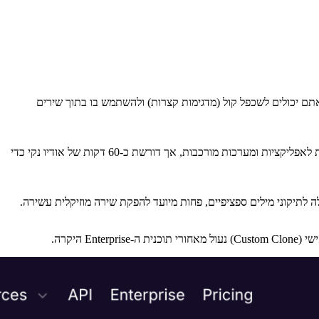
פקת שיר מלאה. אתם יכולים לשכפל קול (מדגימות קצרות) ולהשתמש בו בתוך שירים
פלטפורמה המיועדת בעיקר למפתחים וצוותי אנטרפרייז. מציעה שכפול דיבור סופר-ריאליסטי עם שליטה ברגש וסינתזה בזמן אמת (API-first). אידיאלית לאפליקציות ומערכות מורכבות, אך דורשת כ-60 דקות של אודיו נקי כדי