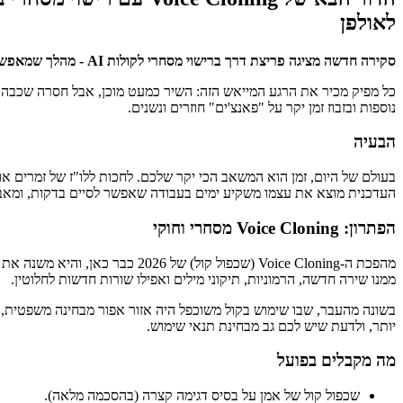
לאולפן
סקירה חדשה מציגה פריצת דרך ברישוי מסחרי לקולות AI - מהלך שמאפשר למפיקים לשכפל את קולם באופן חוקי וליצור הרמוניות קוליות מורכבות ללא צורך בהקלטות נוספות או בשעות אולפן נוספות.
כל מפיק מכיר את הרגע המייאש הזה: השיר כמעט מוכן, אבל חסרה שכבה של
נוספות ובזבוז זמן יקר על "פאנצ'ים" חוזרים ונשנים.
הבעיה
בעולם של היום, זמן הוא המשאב הכי יקר שלכם. לחכות ללו"ז של זמרים א
העדכנית מוצא את עצמו משקיע ימים בעבודה שאפשר לסיים בדקות, ומאבד
הפתרון: Voice Cloning מסחרי וחוקי
מהפכת ה-Voice Cloning (שכפול קול) של 2026 כבר כאן, והיא משנה את כללי המשחק באופן חוקי ומסחרי. לפי המדריכים של
ממנו שירה חדשה, הרמוניות, תיקוני מילים ואפילו שורות חדשות לחלוטין.
בשונה מהעבר, שבו שימוש בקול משוכפל היה אזור אפור מבחינה משפטית,
יותר, ולדעת שיש לכם גב מבחינת תנאי שימוש.
מה מקבלים בפועל
שכפול קול של אמן על בסיס דגימה קצרה (בהסכמה מלאה).