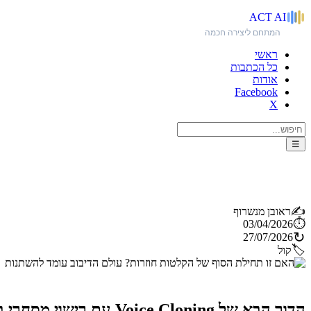
ACT
AI
המתחם ליצירה חכמה
ראשי
כל הכתבות
אודות
Facebook
X
☰
האם זו תחילת הסוף של הקלטות ח
✍️
ראובן מנשרוף
⏱️
03/04/2026
↻
27/07/2026
🏷️
קול
הדור הבא של e Cloning