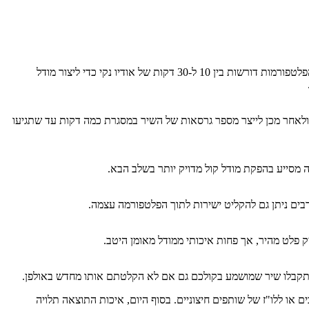
כדי להתחיל לשכפל קול באמצעות AI, יש לעקוב אחרי כמה שלבים ברורים המדריכים אתכם מהיצירה הראשונית ועד היישום בתוך שיר קיים. מרבית הפלטפורמות דורשות בין 10 ל-30 דקות של אודיו נקי כדי ליצור מודל
 כמו ז'אנר, קצב ומצב רוח, ולאחר מכן לייצר מספר גרסאות של השיר במסגרת כמה דקות עד שתגיעו
 רבים ניתן גם להקליט ישירות לתוך הפלטפורמה עצמה.
ק פלט מהיר, אך פחות איכותי ממודל מאומן היטב.
 תקבלו שיר שמושמע בקולכם גם אם לא הקלטתם אותו מחדש באולפן.
 או ללו"ז של שותפים חיצוניים. בסוף היום, איכות התוצאה תלויה