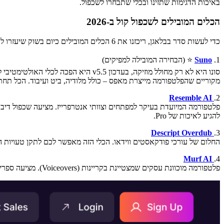
באיכות הדגימות שתזינו ובכלי שתבחרו לשכפול.
הכלים המובילים לשכפול קול ב-2026
כדי לעשות סדר בבלאגן, ריכזנו את 6 הכלים המובילים כיום בשוק שיעזרו לכם לשלב את טכנולוגיית שכפול הקול באולפן שלכם:
1.
Suno
⭐ (הבחירה המובילה למפיקים)
סונו היא לא רק מחולל מוזיקה, בעדכו
מקוריים שהפלטפורמה מייצרת מאפס – כולל מלודיה, ביט ועיבוד. הכל תחת רישוי מסחרי
Resemble AI
2.
להגיע לאיכות של Pro.
Descript Overdub
3.
החלום של עורכי פודקאסטים ווידאו. הכלי הזה מאפשר לכם לתקן טעויות הקלטה פשוט על ידי הקלדת הטקסט מחדש (Punch-ins טקסטואליי
Murf AI
4.
פלטפורמה מוכוונת עסקים שמצטיינת בקריינות (Voiceovers). מציעה ספריית קולות ענקית עם שליטה בפיץ' ובמהירות. עם זאת, פיצ'ר שכפול הקול האישי (Custom Clone) נעול מאחורי תוכנית ה-Enterprise היקרה.