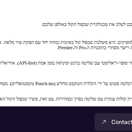
ן v5.5 היא הפכה לכלי האולטימטיבי למפיקים. היא משלבת שכפול קול באיכות גבוהה יחד עם ה
 בתוכניות ה-Pro וה-Premier.
ם). מעולה לתיקוני מילים ספציפיים, פחות מיועד להפקת שירה מוזיקלית עשירה.