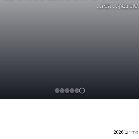
ף... הבינ...