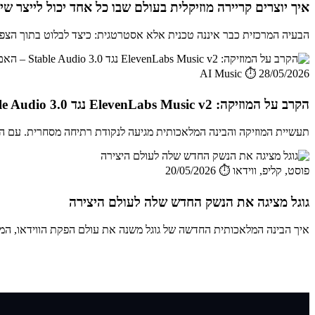
איך יוצרים קריירה מוזיקלית בעולם שבו כל אחד יכול לייצר ש
הבעיה המרכזית כבר איננה טכנית אלא אסטרטגית: כיצד לבלוט בתוך הצפה ש
AI Music
⏱️ 28/05/2026
הקרב על המוזיקה: ElevenLabs Music v2 נגד Stable Audio 3.0 – האם זה הסוף של Suno AI?
תעשיית המוזיקה והבינה המלאכותית מגיעה לנקודת רתיחה מסחרית. עם השקת ElevenLabs Music v2 ו-Stable Audio 3.0, חברות ה
פוסט, קליפ, ווידאו
⏱️ 20/05/2026
גוגל מציגה את הנשק החדש שלה לעולם היצירה
איך הבינה המלאכותית החדשה של גוגל משנה את עולם הפקת הווידאו, המוזיק