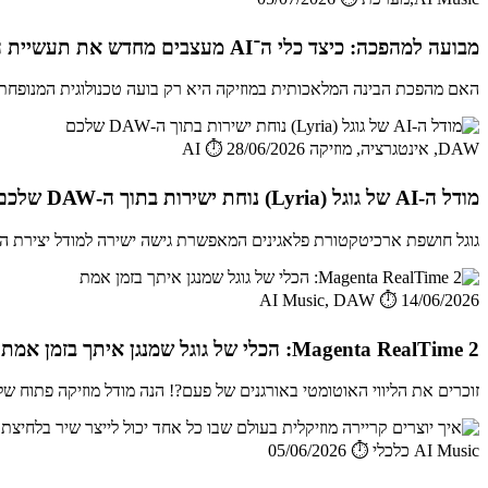
מבועה למהפכה: כיצד כלי ה־AI מעצבים מחדש את תעשיית המוזיקה והאודיו ב־2026
האם מהפכת הבינה המלאכותית במוזיקה היא רק בועה טכנולוגית המנופחת על 
DAW, אינטגרציה, מוזיקה AI
⏱️ 28/06/2026
מודל ה-AI של גוגל (Lyria) נוחת ישירות בתוך ה-DAW שלכם
גוגל חושפת ארכיטקטורת פלאגינים המאפשרת גישה ישירה למודל יצירת המוזיקה Lyria מתוך תוכנות עריכה סטנדרטיות, מה שמחב
AI Music, DAW
⏱️ 14/06/2026
Magenta RealTime 2: הכלי של גוגל שמנגן איתך בזמן אמת
זוכרים את הליווי האוטומטי באורגנים של פעם?! הנה מודל מוזיקה פתוח של גוגל,
AI Music כלכלי
⏱️ 05/06/2026