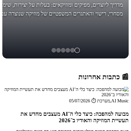
מדריך ליוצרים, מפיקים ומוזיקאים: בעלות על יצירות, שימו
מסחרי, רישוי והאתגרים המשפטיים של מוזיקה שנוצרה עם
AI. לפני מה אתם עומדים, לפני שיהיה מאוחר! *עדכון חשו
בסוף... הבינ...
📰 כתבות אחרונות
AI Music,מערכת
⏱️ 05/07/2026
מבועה למהפכה: כיצד כלי ה־AI מעצבים מחדש את
תעשיית המוזיקה והאודיו ב־2026