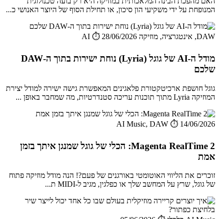
האם מהפכת הבינה המלאכותית במוזיקה היא רק בועה טכנולוגית
המנופחת על ידי משקיעי הון סיכון, או תחילת הסוף של היוצר האנושי כ...
DAW, אינטגרציה, מוזיקה AI
⏱️ 28/06/2026
מודל ה-AI של גוגל (Lyria) נוחת ישירות בתוך ה-DAW
שלכם
גוגל חושפת ארכיטקטורת פלאגינים המאפשרת גישה ישירה למודל יצירת
המוזיקה Lyria מתוך תוכנות עריכה סטנדרטיות, מה שמחבר באופן ...
AI Music, DAW
⏱️ 14/06/2026
Magenta RealTime 2: הכלי של גוגל שמנגן איתך בזמן
אמת
זוכרים את הליווי האוטומטי באורגנים של פעם?! הנה מודל מוזיקה פתוח
של גוגל, שרץ על המחשב שלך או כפלגין, מגיב ל-MIDI ת...