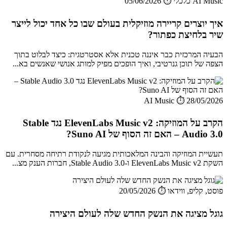
AI Music כלכלי
⏱️ 05/06/2026
איך יוצרים קריירה מוזיקלית בעולם שבו כל אחד יכול לייצר
שיר בלחיצת כפתור?
הבעיה המרכזית כבר איננה טכנית אלא אסטרטגית: כיצד לבלוט בתוך
הצפה של תוכן גנרטיבי, ואיך הופכים מפיק למותג אנושי שאנשים בא...
AI Music
⏱️ 28/05/2026
הקרב על המוזיקה: ElevenLabs Music v2 נגד Stable
Audio 3.0 – האם זה הסוף של Suno AI?
תעשיית המוזיקה והבינה המלאכותית מגיעה לנקודת רתיחה מסחרית. עם
השקת ElevenLabs Music v2 ו-Stable Audio 3.0, חברות הענק מצ...
פוסט, קליפ, ווידאו
⏱️ 20/05/2026
גוגל מציגה את הנשק החדש שלה לעולם היצירה